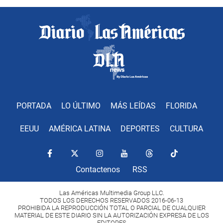
PORTADA
LO ÚLTIMO
MÁS LEÍDAS
FLORIDA
EEUU
AMÉRICA LATINA
DEPORTES
CULTURA
Contactenos
RSS
Las Américas Multimedia Group LLC.
TODOS LOS DERECHOS RESERVADOS 2016-06-13
PROHIBIDA LA REPRODUCCIÓN TOTAL O PARCIAL DE CUALQUIER
MATERIAL DE ESTE DIARIO SIN LA AUTORIZACIÓN EXPRESA DE LOS
EDITORES