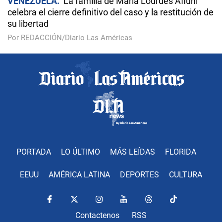
VENEZUELA
La familia de María Lourdes Afiuni
celebra el cierre definitivo del caso y la restitución de
su libertad
Por REDACCIÓN/Diario Las Américas
PORTADA
LO ÚLTIMO
MÁS LEÍDAS
FLORIDA
EEUU
AMÉRICA LATINA
DEPORTES
CULTURA
Contactenos
RSS