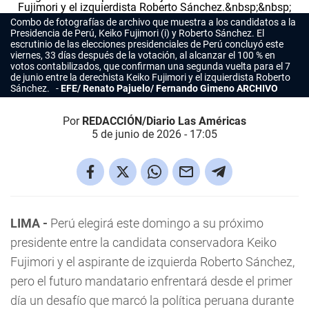
Combo de fotografías de archivo que muestra a los candidatos a la
Presidencia de Perú, Keiko Fujimori (i) y Roberto Sánchez. El
escrutinio de las elecciones presidenciales de Perú concluyó este
viernes, 33 días después de la votación, al alcanzar el 100 % en
votos contabilizados, que confirman una segunda vuelta para el 7
de junio entre la derechista Keiko Fujimori y el izquierdista Roberto
Sánchez.
EFE/ Renato Pajuelo/ Fernando Gimeno ARCHIVO
Por
REDACCIÓN/Diario Las Américas
5 de junio de 2026 - 17:05
LIMA -
Perú elegirá este domingo a su próximo
presidente entre la candidata conservadora Keiko
Fujimori y el aspirante de izquierda Roberto Sánchez,
pero el futuro mandatario enfrentará desde el primer
día un desafío que marcó la política peruana durante