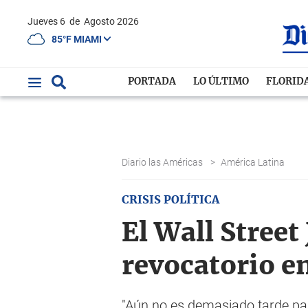
Jueves 6
de
Agosto 2026
85°F MIAMI
PORTADA
LO ÚLTIMO
FLORID
Diario las Américas
>
América Latina
CRISIS POLÍTICA
El Wall Street
revocatorio e
"Aún no es demasiado tarde par