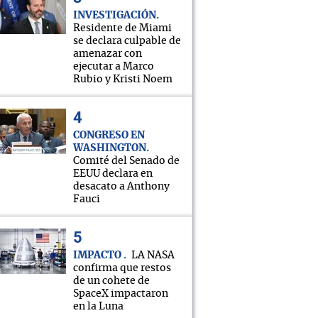
INVESTIGACIÓN
Residente de Miami
se declara culpable de
amenazar con
ejecutar a Marco
Rubio y Kristi Noem
CONGRESO EN
WASHINGTON
Comité del Senado de
EEUU declara en
desacato a Anthony
Fauci
IMPACTO
LA NASA
confirma que restos
de un cohete de
SpaceX impactaron
en la Luna