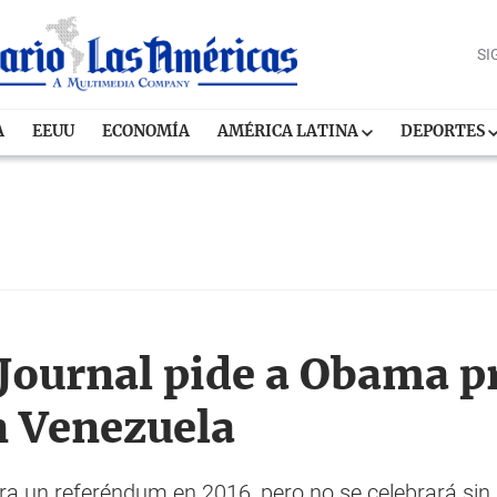
SI
A
EEUU
ECONOMÍA
AMÉRICA LATINA
DEPORTES
 Journal pide a Obama p
n Venezuela
a un referéndum en 2016, pero no se celebrará sin 