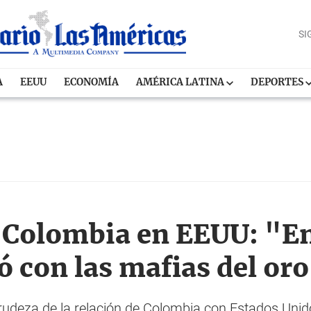
SI
A
EEUU
ECONOMÍA
AMÉRICA LATINA
DEPORTES
Colombia en EEUU: "En
ó con las mafias del or
 crudeza de la relación de Colombia con Estados Uni