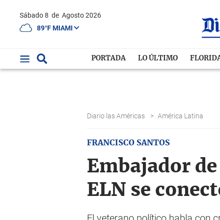
Sábado 8
de
Agosto 2026
89°F MIAMI
PORTADA
LO ÚLTIMO
FLORID
Diario las Américas
>
América Latina
FRANCISCO SANTOS
Embajador de 
ELN se conect
El veterano político habla con