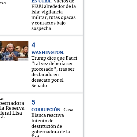
EN CUBA
Vuelos de
EEUU alrededor de la
isla: vigilancia
militar, rutas opacas
y contactos bajo
sospecha
WASHINGTON
Trump dice que Fauci
"tal vez debería ser
procesado", tras ser
declarado en
desacato por el
Senado
CORRUPCIÓN
Casa
Blanca reactiva
intento de
destitución de
gobernadora de la