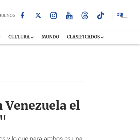
GUENOS
CULTURA
MUNDO
CLASIFICADOS
 Venezuela el
o"
dos y lo que para ambos es una