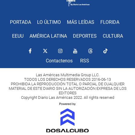
PORTADA
LO ÚLTIMO
MÁS LEÍDAS
FLORIDA
EEUU
AMÉRICA LATINA
DEPORTES
CULTURA
Contactenos
RSS
Las Américas Multimedia Group LLC.
TODOS LOS DERECHOS RESERVADOS 2016-06-13
PROHIBIDA LA REPRODUCCIÓN TOTAL O PARCIAL DE CUALQUIER
MATERIAL DE ESTE DIARIO SIN LA AUTORIZACIÓN EXPRESA DE LOS
EDITORES
Copyright Diario Las Américas 2022. All rights reserved