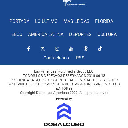
PORTADA
LO ÚLTIMO
MÁS LEÍDAS
FLORIDA
EEUU
AMÉRICA LATINA
DEPORTES
CULTURA
Contactenos
RSS
Las Américas Multimedia Group LLC.
TODOS LOS DERECHOS RESERVADOS 2016-06-13
PROHIBIDA LA REPRODUCCIÓN TOTAL O PARCIAL DE CUALQUIER
MATERIAL DE ESTE DIARIO SIN LA AUTORIZACIÓN EXPRESA DE LOS
EDITORES
Copyright Diario Las Américas 2022. All rights reserved