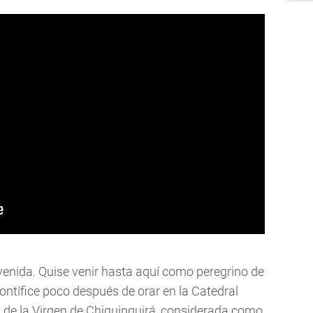
venida. Quise venir hasta aquí como peregrino de
pontífice poco después de orar en la Catedral
a de la Virgen de Chiquinquirá, considerada como