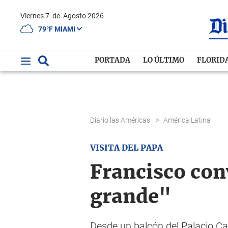
Viernes 7
de
Agosto 2026
79°F MIAMI
PORTADA
LO ÚLTIMO
FLORID
Diario las Américas
>
América Latina
VISITA DEL PAPA
Francisco con
grande"
Desde un balcón del Palacio Ca