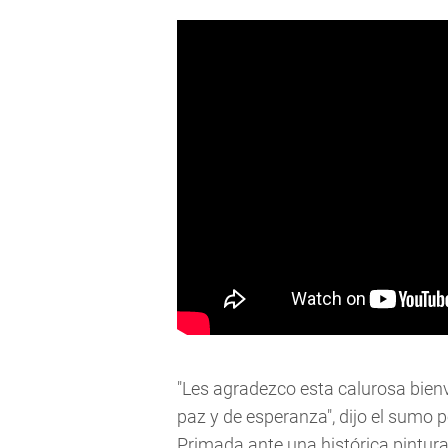
"Les agradezco esta calurosa bien
paz y de esperanza", dijo el sumo 
Primada ante una histórica pintur