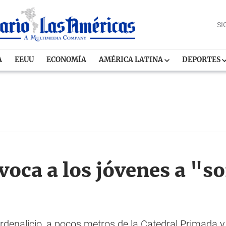
SI
A
EEUU
ECONOMÍA
AMÉRICA LATINA
DEPORTES
voca a los jóvenes a "s
rdenalicio, a pocos metros de la Catedral Primada y