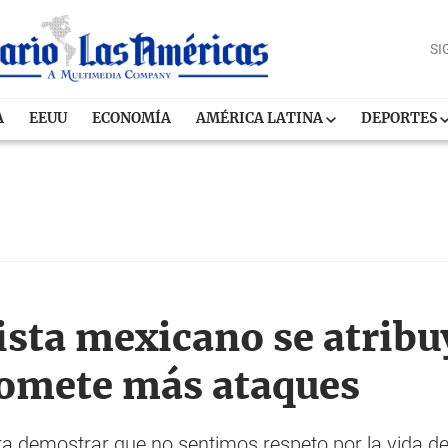
SI
A
EEUU
ECONOMÍA
AMÉRICA LATINA
DEPORTES
sta mexicano se atribu
omete más ataques
 demostrar que no sentimos respeto por la vida de l