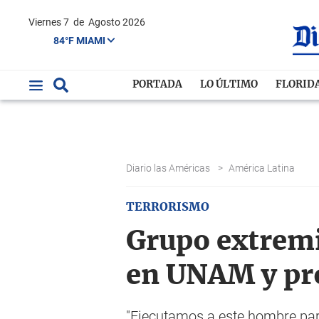
Viernes 7
de
Agosto 2026
84°F MIAMI
PORTADA
LO ÚLTIMO
FLORID
Diario las Américas
>
América Latina
TERRORISMO
Grupo extremi
en UNAM y pr
"Ejecutamos a este hombre para