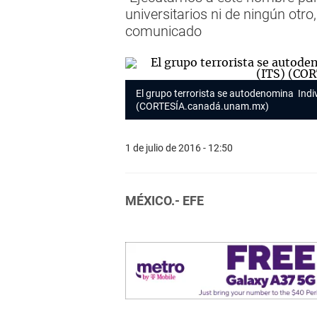
universitarios ni de ningún otr
comunicado
El grupo terrorista se autodenomina Indiv
(CORTESÍA.canadá.unam.mx)
1 de julio de 2016 - 12:50
MÉXICO.- EFE