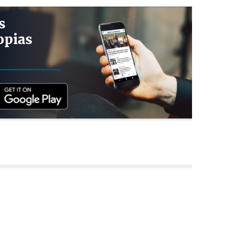
s
opias