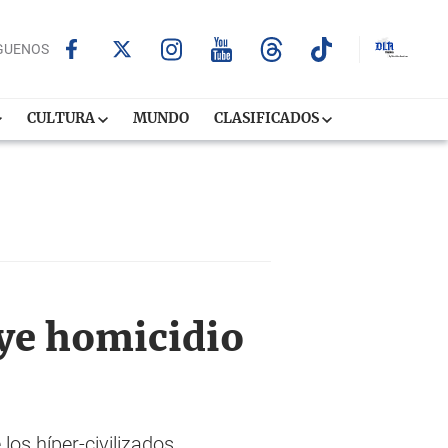
GUENOS
CULTURA
MUNDO
CLASIFICADOS
ye homicidio
os híper-civilizados