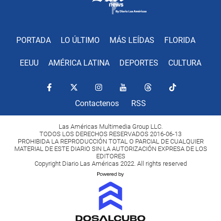
PORTADA
LO ÚLTIMO
MÁS LEÍDAS
FLORIDA
EEUU
AMÉRICA LATINA
DEPORTES
CULTURA
Contactenos
RSS
Las Américas Multimedia Group LLC.
TODOS LOS DERECHOS RESERVADOS 2016-06-13
PROHIBIDA LA REPRODUCCIÓN TOTAL O PARCIAL DE CUALQUIER
MATERIAL DE ESTE DIARIO SIN LA AUTORIZACIÓN EXPRESA DE LOS
EDITORES
Copyright Diario Las Américas 2022. All rights reserved