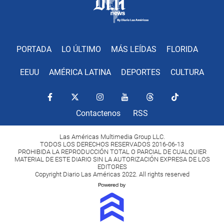
PORTADA
LO ÚLTIMO
MÁS LEÍDAS
FLORIDA
EEUU
AMÉRICA LATINA
DEPORTES
CULTURA
Contactenos
RSS
Las Américas Multimedia Group LLC.
TODOS LOS DERECHOS RESERVADOS 2016-06-13
PROHIBIDA LA REPRODUCCIÓN TOTAL O PARCIAL DE CUALQUIER
MATERIAL DE ESTE DIARIO SIN LA AUTORIZACIÓN EXPRESA DE LOS
EDITORES
Copyright Diario Las Américas 2022. All rights reserved