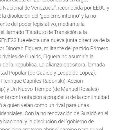
a Nacional de Venezuela”, reconocida por EEUU y
la disolución del “gobierno interino” y la no
te del poder legislativo, mediante la
l llamado “Estatuto de Transición a la
ENE23 fue electa una nueva junta directiva de la
 Dinorah Figuera, militante del partido Primero
 rivales de Guaidó, Figuera no asumiría la
 de la República. La alianza opositora llamada
ntad Popular (de Guaidó y Leopoldo López),
y Henrique Capriles Radonski), Acción
up) y Un Nuevo Tiempo (de Manuel Rosales)
nte confrontación a propósito de la continuidad
dó a quien veían como un rival para unas
idenciales. Con la no renovación de Guaidó en el
 Nacional y la disolución del “gobierno de
 oposición creyeron abrir el camino para que el