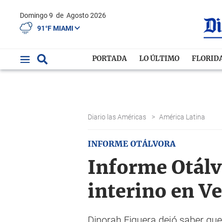
Domingo 9
de
Agosto 2026
91°F MIAMI
PORTADA
LO ÚLTIMO
FLORID
Diario las Américas
>
América Latina
INFORME OTÁLVORA
Informe Otál
interino en V
Dinorah Figuera dejó saber que 