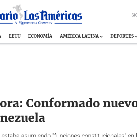
SI
A
EEUU
ECONOMÍA
AMÉRICA LATINA
DEPORTES
vora: Conformado nuevo
enezuela
estaba asumiendo "funciones constitucionales" en lo