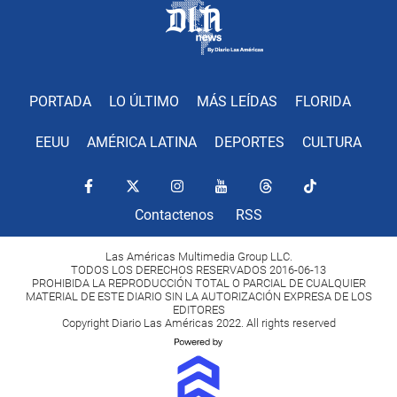
PORTADA
LO ÚLTIMO
MÁS LEÍDAS
FLORIDA
EEUU
AMÉRICA LATINA
DEPORTES
CULTURA
Contactenos
RSS
Las Américas Multimedia Group LLC.
TODOS LOS DERECHOS RESERVADOS 2016-06-13
PROHIBIDA LA REPRODUCCIÓN TOTAL O PARCIAL DE CUALQUIER
MATERIAL DE ESTE DIARIO SIN LA AUTORIZACIÓN EXPRESA DE LOS
EDITORES
Copyright Diario Las Américas 2022. All rights reserved