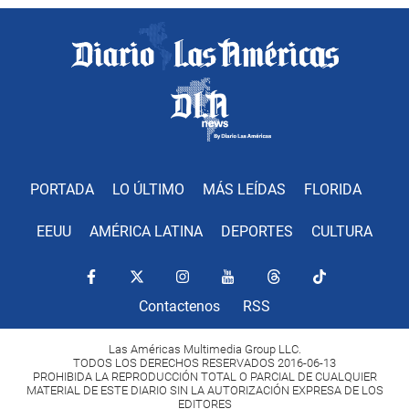
PORTADA
LO ÚLTIMO
MÁS LEÍDAS
FLORIDA
EEUU
AMÉRICA LATINA
DEPORTES
CULTURA
Contactenos
RSS
Las Américas Multimedia Group LLC.
TODOS LOS DERECHOS RESERVADOS 2016-06-13
PROHIBIDA LA REPRODUCCIÓN TOTAL O PARCIAL DE CUALQUIER
MATERIAL DE ESTE DIARIO SIN LA AUTORIZACIÓN EXPRESA DE LOS
EDITORES