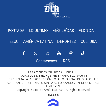
PORTADA
LO ÚLTIMO
MÁS LEÍDAS
FLORIDA
EEUU
AMÉRICA LATINA
DEPORTES
CULTURA
Contactenos
RSS
Las Américas Multimedia Group LLC.
TODOS LOS DERECHOS RESERVADOS 2016-06-13
PROHIBIDA LA REPRODUCCIÓN TOTAL O PARCIAL DE CUALQUIER
MATERIAL DE ESTE DIARIO SIN LA AUTORIZACIÓN EXPRESA DE LOS
EDITORES
Copyright Diario Las Américas 2022. All rights reserved