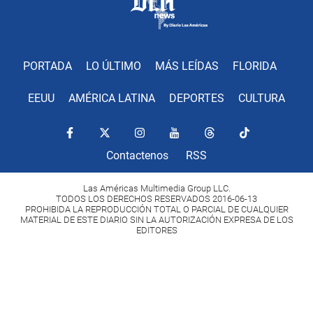
PORTADA
LO ÚLTIMO
MÁS LEÍDAS
FLORIDA
EEUU
AMÉRICA LATINA
DEPORTES
CULTURA
Contactenos
RSS
Las Américas Multimedia Group LLC.
TODOS LOS DERECHOS RESERVADOS 2016-06-13
PROHIBIDA LA REPRODUCCIÓN TOTAL O PARCIAL DE CUALQUIER
MATERIAL DE ESTE DIARIO SIN LA AUTORIZACIÓN EXPRESA DE LOS
EDITORES
Copyright Diario Las Américas 2022. All rights reserved