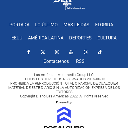
PORTADA
LO ÚLTIMO
MÁS LEÍDAS
FLORIDA
EEUU
AMÉRICA LATINA
DEPORTES
CULTURA
Contactenos
RSS
Las Américas Multimedia Group LLC.
TODOS LOS DERECHOS RESERVADOS 2016-06-13
PROHIBIDA LA REPRODUCCIÓN TOTAL O PARCIAL DE CUALQUIER
MATERIAL DE ESTE DIARIO SIN LA AUTORIZACIÓN EXPRESA DE LOS
EDITORES
Copyright Diario Las Américas 2022. All rights reserved