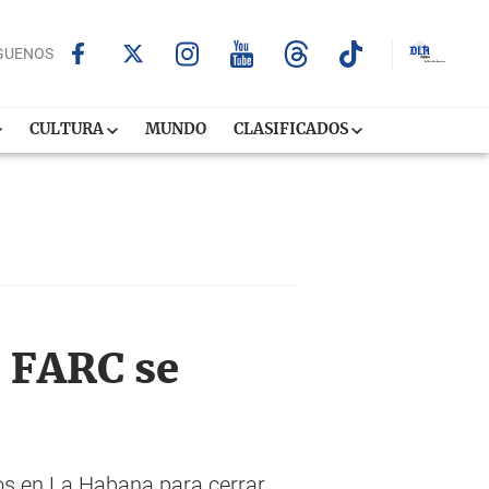
GUENOS
CULTURA
MUNDO
CLASIFICADOS
s FARC se
ros en La Habana para cerrar