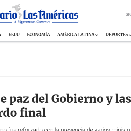
SI
A
EEUU
ECONOMÍA
AMÉRICA LATINA
DEPORTES
e paz del Gobierno y la
rdo final
rno fue reforzado con la presencia de varios minist