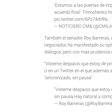
'Estamos a las puertas de im
acuerdo final': Timochenko
h
pic.twitter.com/6Pz74rbfRx
— NOTICIERO CM& (@CMILA
También el senador Roy Barreras, 
negociador, ha manifestado su opt
diálogos, pero con más prudencia q
"Vísteme despacio que estoy de prisa
U en un Twitter en el que además 
"sincronizado, sin pausa".
"Visteme despacio que estoy d
sin pausa.Hay natural y comp
— Roy Barreras (@RoyBarrer