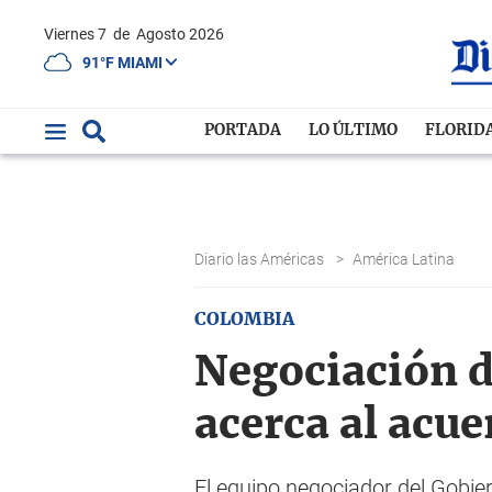
Viernes 7
de
Agosto 2026
91°F MIAMI
PORTADA
LO ÚLTIMO
FLORID
Diario las Américas
>
América Latina
COLOMBIA
Negociación d
acerca al acue
El equipo negociador del Gobie