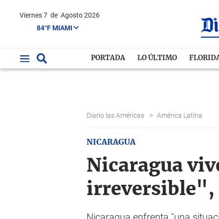
Viernes 7
de
Agosto 2026
84°F MIAMI
PORTADA
LO ÚLTIMO
FLORID
Diario las Américas
>
América Latina
NICARAGUA
Nicaragua viv
irreversible",
Nicaragua enfrenta "una situació