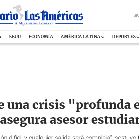
SI
A
EEUU
ECONOMÍA
AMÉRICA LATINA
DEPORTES
e una crisis "profunda 
 asegura asesor estudian
n difícil y cualquier salida será compleja", sostuvo