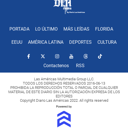
PORTADA
LO ÚLTIMO
MÁS LEÍDAS
FLORIDA
EEUU
AMÉRICA LATINA
DEPORTES
CULTURA
Contactenos
RSS
Las Américas Multimedia Group LLC.
TODOS LOS DERECHOS RESERVADOS 2016-06-13
PROHIBIDA LA REPRODUCCIÓN TOTAL O PARCIAL DE CUALQUIER
MATERIAL DE ESTE DIARIO SIN LA AUTORIZACIÓN EXPRESA DE LOS
EDITORES
Copyright Diario Las Américas 2022. All rights reserved