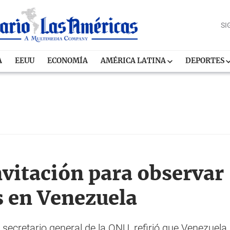
SI
A
EEUU
ECONOMÍA
AMÉRICA LATINA
DEPORTES
vitación para observar
s en Venezuela
secretario general de la ONU, refirió que Venezuela 