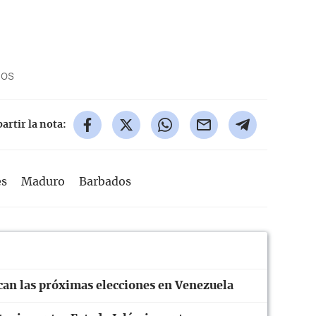
dos
rtir la nota:
es
Maduro
Barbados
an las próximas elecciones en Venezuela