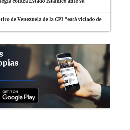
ategia contra Estado Islámico ante su
iro de Venezuela de la CPI "está viciado de
s
opias