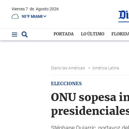
Viernes 7
de
Agosto 2026
90°F MIAMI
PORTADA
LO ÚLTIMO
FLORID
Diario las Américas
>
América Latina
ELECCIONES
ONU sopesa in
presidenciale
Stéphane Dujarric, portavoz del 