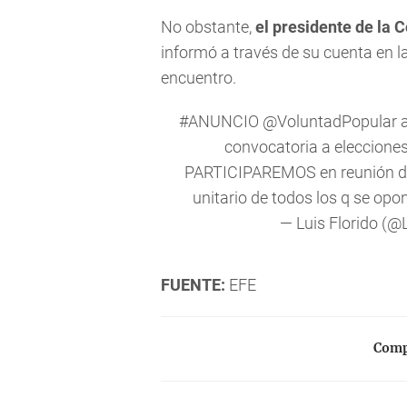
No obstante,
el presidente de la C
informó a través de su cuenta en la
encuentro.
#ANUNCIO
@VoluntadPopular
a
convocatoria a eleccione
PARTICIPAREMOS en reunión de
unitario de todos los q se opo
— Luis Florido (@
FUENTE:
EFE
Compa