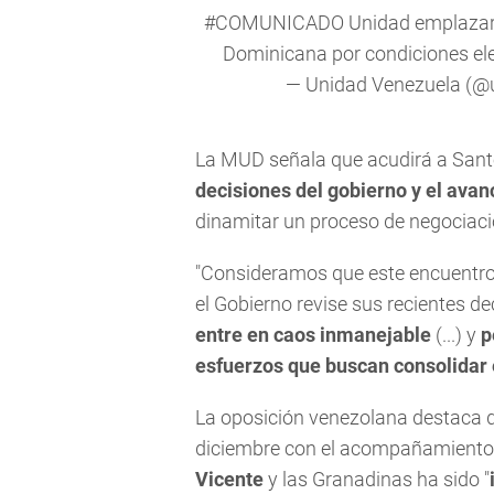
#COMUNICADO
Unidad emplazará
Dominicana por condiciones el
— Unidad
Venezuela
(@u
La MUD señala que acudirá a San
decisiones del gobierno y el avanc
dinamitar un proceso de negociació
"Consideramos que este encuentro 
el Gobierno revise sus recientes de
entre en caos inmanejable
(...) y
p
esfuerzos que buscan consolidar 
La oposición venezolana destaca 
diciembre con el acompañamient
Vicente
y las Granadinas ha sido "