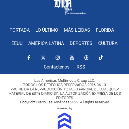
PORTADA
LO ÚLTIMO
MÁS LEÍDAS
FLORIDA
EEUU
AMÉRICA LATINA
DEPORTES
CULTURA
Contactenos
RSS
Las Américas Multimedia Group LLC.
TODOS LOS DERECHOS RESERVADOS 2016-06-13
PROHIBIDA LA REPRODUCCIÓN TOTAL O PARCIAL DE CUALQUIER
MATERIAL DE ESTE DIARIO SIN LA AUTORIZACIÓN EXPRESA DE LOS
EDITORES
Copyright Diario Las Américas 2022. All rights reserved