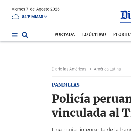
Viernes 7
de
Agosto 2026
84°F MIAMI
PORTADA
LO ÚLTIMO
FLORID
Diario las Américas
>
América Latina
PANDILLAS
Policía perua
vinculada al 
Una mujer integrante de la ba