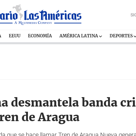
SI
A
EEUU
ECONOMÍA
AMÉRICA LATINA
DEPORTES
na desmantela banda cr
Tren de Aragua
nda que se hace llamar Tren de Aragua Nueva genera