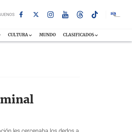
GUENOS
CULTURA
MUNDO
CLASIFICADOS
iminal
ción les cercenaba los dedos a