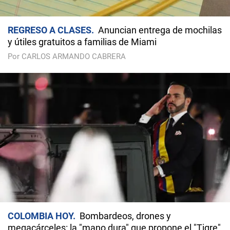
REGRESO A CLASES
Anuncian entrega de mochilas
y útiles gratuitos a familias de Miami
Por CARLOS ARMANDO CABRERA
COLOMBIA HOY
Bombardeos, drones y
megacárceles: la "mano dura" que propone el "Tigre"