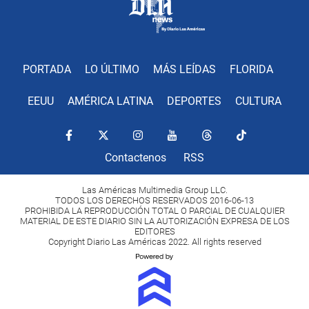
PORTADA
LO ÚLTIMO
MÁS LEÍDAS
FLORIDA
EEUU
AMÉRICA LATINA
DEPORTES
CULTURA
Contactenos
RSS
Las Américas Multimedia Group LLC.
TODOS LOS DERECHOS RESERVADOS 2016-06-13
PROHIBIDA LA REPRODUCCIÓN TOTAL O PARCIAL DE CUALQUIER
MATERIAL DE ESTE DIARIO SIN LA AUTORIZACIÓN EXPRESA DE LOS
EDITORES
Copyright Diario Las Américas 2022. All rights reserved