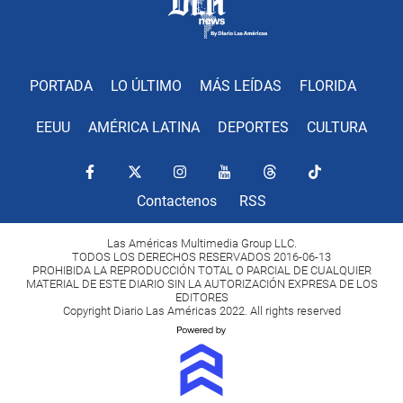
PORTADA
LO ÚLTIMO
MÁS LEÍDAS
FLORIDA
EEUU
AMÉRICA LATINA
DEPORTES
CULTURA
Contactenos
RSS
Las Américas Multimedia Group LLC.
TODOS LOS DERECHOS RESERVADOS 2016-06-13
PROHIBIDA LA REPRODUCCIÓN TOTAL O PARCIAL DE CUALQUIER
MATERIAL DE ESTE DIARIO SIN LA AUTORIZACIÓN EXPRESA DE LOS
EDITORES
Copyright Diario Las Américas 2022. All rights reserved