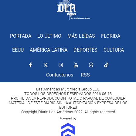
PORTADA
LO ÚLTIMO
MÁS LEÍDAS
FLORIDA
EEUU
AMÉRICA LATINA
DEPORTES
CULTURA
Contactenos
RSS
Las Américas Multimedia Group LLC.
TODOS LOS DERECHOS RESERVADOS 2016-06-13
PROHIBIDA LA REPRODUCCIÓN TOTAL O PARCIAL DE CUALQUIER
MATERIAL DE ESTE DIARIO SIN LA AUTORIZACIÓN EXPRESA DE LOS
EDITORES
Copyright Diario Las Américas 2022. All rights reserved