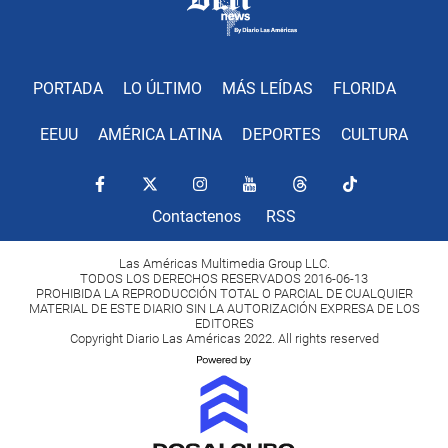
PORTADA
LO ÚLTIMO
MÁS LEÍDAS
FLORIDA
EEUU
AMÉRICA LATINA
DEPORTES
CULTURA
Contactenos
RSS
Las Américas Multimedia Group LLC.
TODOS LOS DERECHOS RESERVADOS 2016-06-13
PROHIBIDA LA REPRODUCCIÓN TOTAL O PARCIAL DE CUALQUIER
MATERIAL DE ESTE DIARIO SIN LA AUTORIZACIÓN EXPRESA DE LOS
EDITORES
Copyright Diario Las Américas 2022. All rights reserved