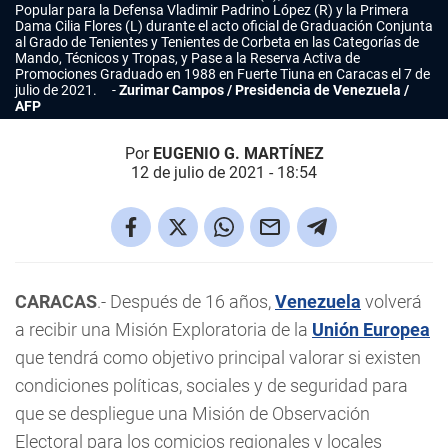
Popular para la Defensa Vladimir Padrino López (R) y la Primera
Dama Cilia Flores (L) durante el acto oficial de Graduación Conjunta
al Grado de Tenientes y Tenientes de Corbeta en las Categorías de
Mando, Técnicos y Tropas, y Pase a la Reserva Activa de
Promociones Graduado en 1988 en Fuerte Tiuna en Caracas el 7 de
julio de 2021.
Zurimar Campos / Presidencia de Venezuela /
AFP
Por
EUGENIO G. MARTÍNEZ
12 de julio de 2021 - 18:54
CARACAS
.- Después de 16 años,
Venezuela
volverá
a recibir una Misión Exploratoria de la
Unión Europea
que tendrá como objetivo principal valorar si existen
condiciones políticas, sociales y de seguridad para
que se despliegue una Misión de Observación
Electoral para los comicios regionales y locales