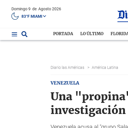
Domingo 9
de
Agosto 2026
83°F MIAMI
PORTADA
LO ÚLTIMO
FLORID
Diario las Américas
>
América Latina
VENEZUELA
Una "propina" 
investigación
Venezuela acusa al "grupo Sala