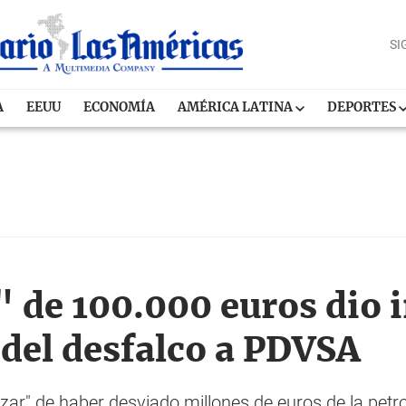
SI
A
EEUU
ECONOMÍA
AMÉRICA LATINA
DEPORTES
de 100.000 euros dio in
 del desfalco a PDVSA
zar" de haber desviado millones de euros de la petro