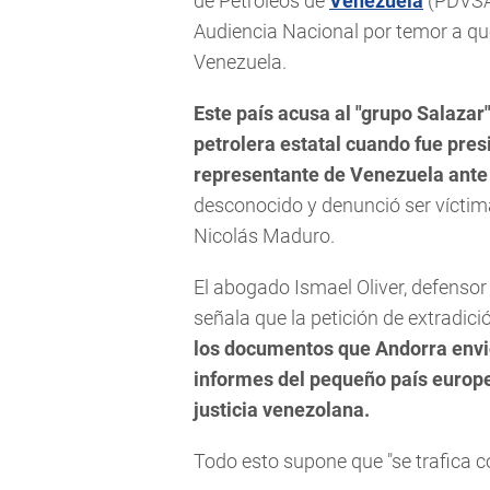
de Petróleos de
Venezuela
(PDVSA)
Audiencia Nacional por temor a qu
Venezuela.
Este país acusa al "grupo Salazar
petrolera estatal cuando fue pres
representante de Venezuela ante
desconocido y denunció ser víctim
Nicolás Maduro.
El abogado Ismael Oliver, defenso
señala que la petición de extradici
los documentos que Andorra envió
informes del pequeño país europe
justicia venezolana.
Todo esto supone que "se trafica co