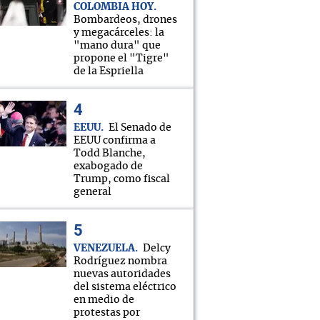
COLOMBIA HOY
Bombardeos, drones
y megacárceles: la
"mano dura" que
propone el "Tigre"
de la Espriella
EEUU
El Senado de
EEUU confirma a
Todd Blanche,
exabogado de
Trump, como fiscal
general
VENEZUELA
Delcy
Rodríguez nombra
nuevas autoridades
del sistema eléctrico
en medio de
protestas por