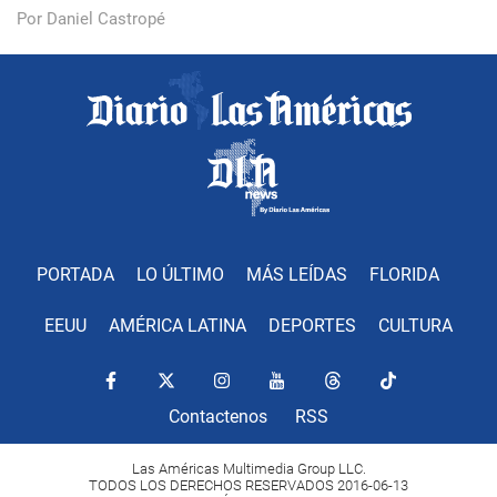
Por Daniel Castropé
PORTADA
LO ÚLTIMO
MÁS LEÍDAS
FLORIDA
EEUU
AMÉRICA LATINA
DEPORTES
CULTURA
Contactenos
RSS
Las Américas Multimedia Group LLC.
TODOS LOS DERECHOS RESERVADOS 2016-06-13