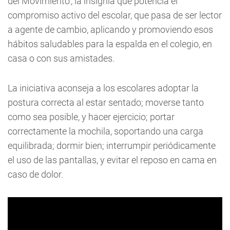
del Movimiento', la insignia que potencia el
compromiso activo del escolar, que pasa de ser lector
a agente de cambio, aplicando y promoviendo esos
hábitos saludables para la espalda en el colegio, en
casa o con sus amistades.
La iniciativa aconseja a los escolares adoptar la
postura correcta al estar sentado; moverse tanto
como sea posible, y hacer ejercicio; portar
correctamente la mochila, soportando una carga
equilibrada; dormir bien; interrumpir periódicamente
el uso de las pantallas, y evitar el reposo en cama en
caso de dolor.