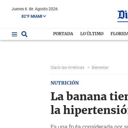
Jueves 6
de
Agosto 2026
82°F MIAMI
PORTADA
LO ÚLTIMO
FLORID
Diario las Américas
>
Bienestar
NUTRICIÓN
La banana tie
la hipertensi
Es una fruta considerada por s