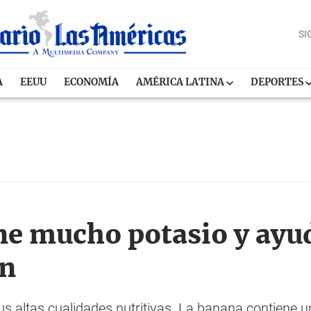
SI
A
EEUU
ECONOMÍA
AMÉRICA LATINA
DEPORTES
ne mucho potasio y ayud
ón
us altas cualidades nutritivas. La banana contiene 