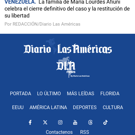
VENEZUELA
La familia de María Lourdes Afiuni
celebra el cierre definitivo del caso y la restitución de
su libertad
Por REDACCIÓN/Diario Las Américas
PORTADA
LO ÚLTIMO
MÁS LEÍDAS
FLORIDA
EEUU
AMÉRICA LATINA
DEPORTES
CULTURA
Contactenos
RSS