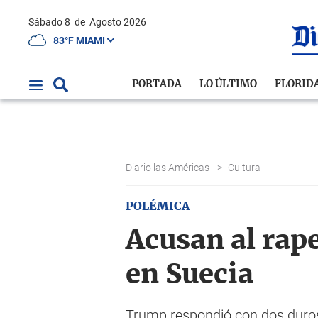
Sábado 8
de
Agosto 2026
83°F MIAMI
PORTADA
LO ÚLTIMO
FLORID
Diario las Américas
>
Cultura
POLÉMICA
Acusan al rap
en Suecia
Trump respondió con dos duros 