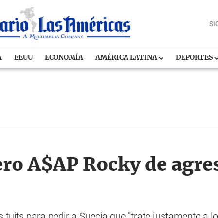
SI
A
EEUU
ECONOMÍA
AMÉRICA LATINA
DEPORTES
ero A$AP Rocky de agres
tuits para pedir a Suecia que "trate justamente a l