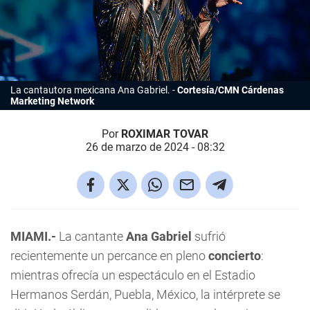
La cantautora mexicana Ana Gabriel.
Cortesía/CMN Cárdenas
Marketing Network
Por
ROXIMAR TOVAR
26 de marzo de 2024 - 08:32
MIAMI.-
La cantante
Ana Gabriel
sufrió
recientemente un percance en pleno
concierto
:
mientras ofrecía un espectáculo en el Estadio
Hermanos Serdán, Puebla, México, la intérprete se