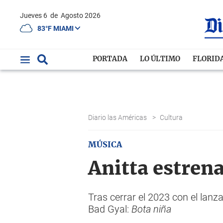
Jueves 6
de
Agosto 2026
83°F MIAMI
PORTADA
LO ÚLTIMO
FLORID
Diario las Américas
>
Cultura
MÚSICA
Anitta estren
Tras cerrar el 2023 con el lan
Bad Gyal:
Bota niña