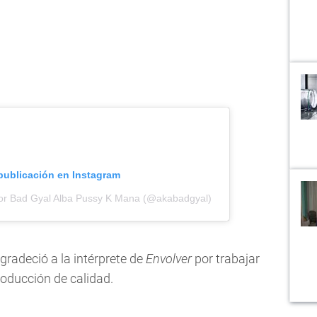
 publicación en Instagram
por Bad Gyal Alba Pussy K Mana (@akabadgyal)
gradeció a la intérprete de
Envolver
por trabajar
roducción de calidad.