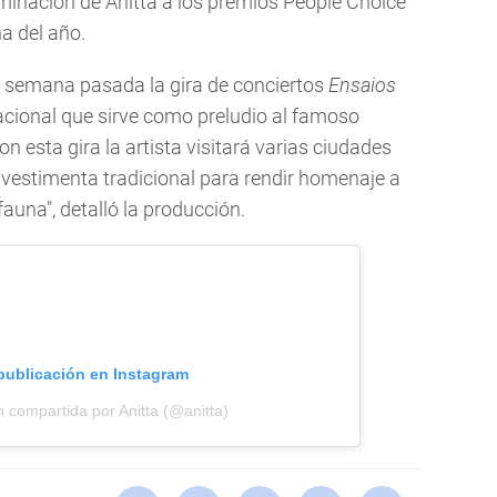
minación de Anitta a los premios People Choice
na del año.
a semana pasada la gira de conciertos
Ensaios
nacional que sirve como preludio al famoso
n esta gira la artista visitará varias ciudades
s vestimenta tradicional para rendir homenaje a
 fauna", detalló la producción.
 publicación en Instagram
 compartida por Anitta (@anitta)