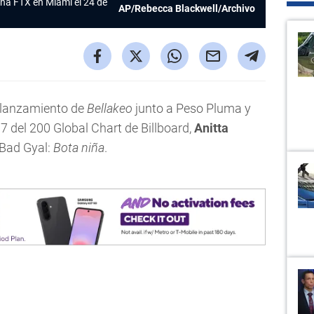
ena FTX en Miami el 24 de
AP/Rebecca Blackwell/Archivo
l lanzamiento de
Bellakeo
junto a Peso Pluma y
 7 del 200 Global Chart de Billboard,
Anitta
 Bad Gyal:
Bota niña
.