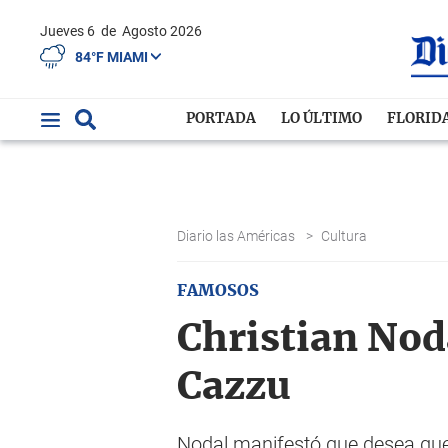
Jueves 6
de
Agosto 2026
84°F MIAMI
PORTADA
LO ÚLTIMO
FLORID
Diario las Américas
>
Cultura
FAMOSOS
Christian Noda
Cazzu
Nodal manifestó que desea que 