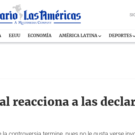
SI
A
EEUU
ECONOMÍA
AMÉRICA LATINA
DEPORTES
l reacciona a las decla
la controversia termine, pues no le gusta verse in