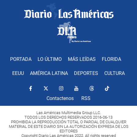
PORTADA
LO ÚLTIMO
MÁS LEÍDAS
FLORIDA
EEUU
AMÉRICA LATINA
DEPORTES
CULTURA
Contactenos
RSS
Las Américas Multimedia Group LLC.
TODOS LOS DERECHOS RESERVADOS 2016-06-13
PROHIBIDA LA REPRODUCCIÓN TOTAL O PARCIAL DE CUALQUIER
MATERIAL DE ESTE DIARIO SIN LA AUTORIZACIÓN EXPRESA DE LOS
EDITORES
Copyright Diario Las Américas 2022. All rights reserved