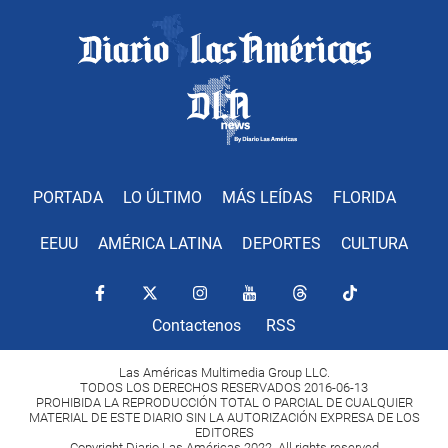
PORTADA
LO ÚLTIMO
MÁS LEÍDAS
FLORIDA
EEUU
AMÉRICA LATINA
DEPORTES
CULTURA
Contactenos
RSS
Las Américas Multimedia Group LLC.
TODOS LOS DERECHOS RESERVADOS 2016-06-13
PROHIBIDA LA REPRODUCCIÓN TOTAL O PARCIAL DE CUALQUIER
MATERIAL DE ESTE DIARIO SIN LA AUTORIZACIÓN EXPRESA DE LOS
EDITORES
Copyright Diario Las Américas 2022. All rights reserved