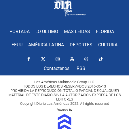
PORTADA
LO ÚLTIMO
MÁS LEÍDAS
FLORIDA
EEUU
AMÉRICA LATINA
DEPORTES
CULTURA
Contactenos
RSS
Las Américas Multimedia Group LLC.
TODOS LOS DERECHOS RESERVADOS 2016-06-13
PROHIBIDA LA REPRODUCCIÓN TOTAL O PARCIAL DE CUALQUIER
MATERIAL DE ESTE DIARIO SIN LA AUTORIZACIÓN EXPRESA DE LOS
EDITORES
Copyright Diario Las Américas 2022. All rights reserved