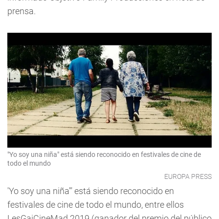
prensa.
"Yo soy una niña" está siendo reconocido en festivales de cine de
todo el mundo
EUROPA PRESS
'Yo soy una niña'" está siendo reconocido en
festivales de cine de todo el mundo, entre ellos
LesGaiCineMad 2019 (ganador del premio del público