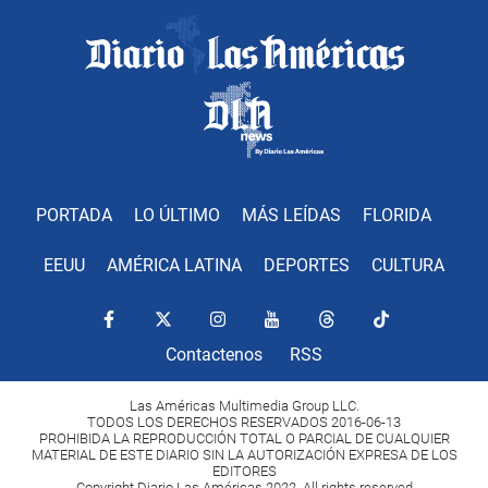
PORTADA
LO ÚLTIMO
MÁS LEÍDAS
FLORIDA
EEUU
AMÉRICA LATINA
DEPORTES
CULTURA
Contactenos
RSS
Las Américas Multimedia Group LLC.
TODOS LOS DERECHOS RESERVADOS 2016-06-13
PROHIBIDA LA REPRODUCCIÓN TOTAL O PARCIAL DE CUALQUIER
MATERIAL DE ESTE DIARIO SIN LA AUTORIZACIÓN EXPRESA DE LOS
EDITORES
Copyright Diario Las Américas 2022. All rights reserved