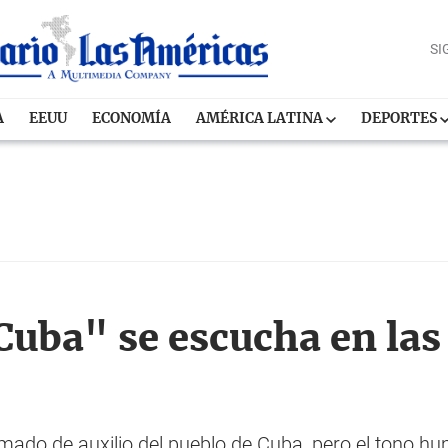
SI
A
EEUU
ECONOMÍA
AMÉRICA LATINA
DEPORTES
Cuba" se escucha en las
lamado de auxilio del pueblo de Cuba, pero el tono hu