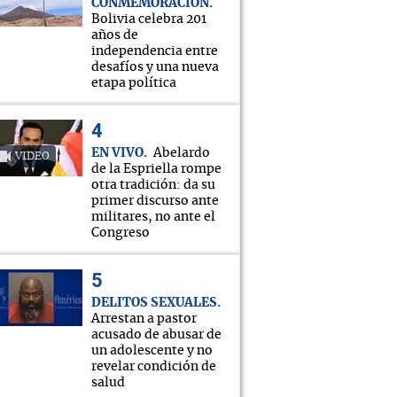
CONMEMORACIÓN
Bolivia celebra 201
años de
independencia entre
desafíos y una nueva
etapa política
EN VIVO
Abelardo
VIDEO
de la Espriella rompe
otra tradición: da su
primer discurso ante
militares, no ante el
Congreso
DELITOS SEXUALES
Arrestan a pastor
acusado de abusar de
un adolescente y no
revelar condición de
salud