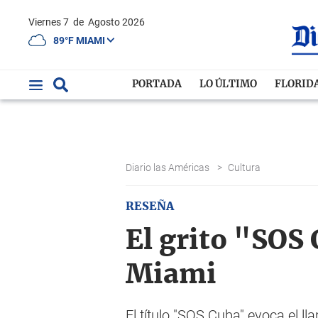
Viernes 7
de
Agosto 2026
89°F MIAMI
PORTADA
LO ÚLTIMO
FLORID
Diario las Américas
>
Cultura
RESEÑA
El grito "SOS 
Miami
El título "SOS Cuba" evoca el l