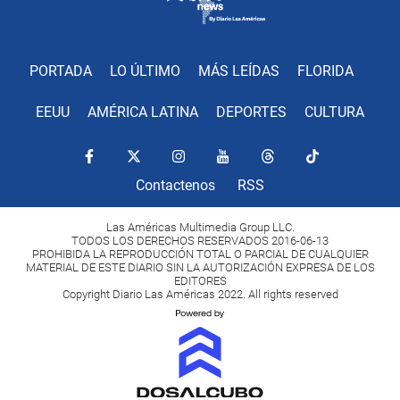
PORTADA
LO ÚLTIMO
MÁS LEÍDAS
FLORIDA
EEUU
AMÉRICA LATINA
DEPORTES
CULTURA
Contactenos
RSS
Las Américas Multimedia Group LLC.
TODOS LOS DERECHOS RESERVADOS 2016-06-13
PROHIBIDA LA REPRODUCCIÓN TOTAL O PARCIAL DE CUALQUIER
MATERIAL DE ESTE DIARIO SIN LA AUTORIZACIÓN EXPRESA DE LOS
EDITORES
Copyright Diario Las Américas 2022. All rights reserved