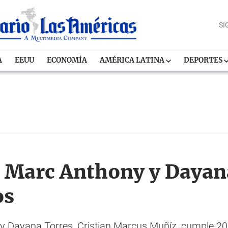
SI
A
EEUU
ECONOMÍA
AMÉRICA LATINA
DEPORTES
e Marc Anthony y Dayan
os
 y Dayana Torres, Cristian Marcus Muñíz, cumple 20