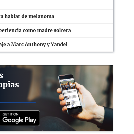
ra hablar de melanoma
periencia como madre soltera
je a Marc Anthony y Yandel
s
opias