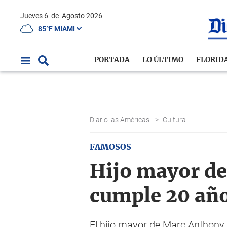
Jueves 6
de
Agosto 2026
85°F MIAMI
PORTADA
LO ÚLTIMO
FLORID
Diario las Américas
>
Cultura
FAMOSOS
Hijo mayor d
cumple 20 añ
El hijo mayor de Marc Anthony