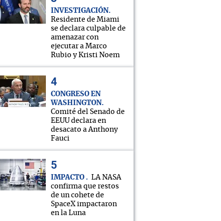
INVESTIGACIÓN
Residente de Miami
se declara culpable de
amenazar con
ejecutar a Marco
Rubio y Kristi Noem
CONGRESO EN
WASHINGTON
Comité del Senado de
EEUU declara en
desacato a Anthony
Fauci
IMPACTO
LA NASA
confirma que restos
de un cohete de
SpaceX impactaron
en la Luna