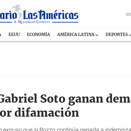
SI
A
EEUU
ECONOMÍA
AMÉRICA LATINA
DEPORTES
 Gabriel Soto ganan de
or difamación
to expuso que si Bozzo continúa negada a indemnizar 