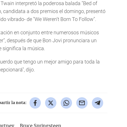
 Twain interpretó la poderosa balada "Bed of
n, candidata a dos premios el domingo, presentó
do vibrado- de "We Weren't Born To Follow".
etación en conjunto entre numerosos músicos
ayer", después de que Bon Jovi pronunciara un
 significa la música.
ecuerdo que tengo un mejor amigo para toda la
pcionará", dijo.
rtir la nota:
artney
Bruce Springsteen