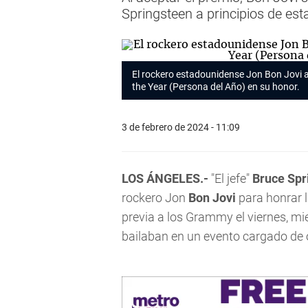
Springsteen a principios de es
El rockero estadounidense Jon Bon Jovi a
the Year (Persona del Año) en su honor.
3 de febrero de 2024 - 11:09
LOS ÁNGELES.-
"El jefe"
Bruce Spr
rockero Jon
Bon Jovi
para honrar l
previa a los Grammy el viernes, m
bailaban en un evento cargado de 