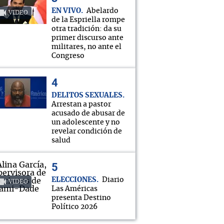
EN VIVO
Abelardo
VIDEO
de la Espriella rompe
otra tradición: da su
primer discurso ante
militares, no ante el
Congreso
DELITOS SEXUALES
Arrestan a pastor
acusado de abusar de
un adolescente y no
revelar condición de
salud
ELECCIONES
Diario
VIDEO
Las Américas
presenta Destino
Político 2026