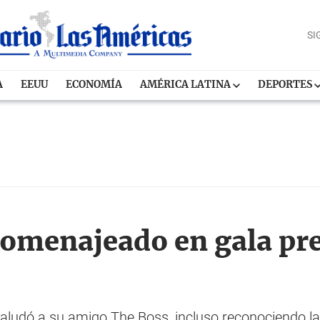
SI
A
EEUU
ECONOMÍA
AMÉRICA LATINA
DEPORTES
homenajeado en gala pre
 saludó a su amigo The Boss, incluso reconociendo l