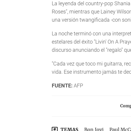
La leyenda del country-pop Shania
Roses", mientras que Lainey Wilso
una versión twangificada -con soni
La noche terminó con una interpr
estelares del éxito "Livin' On A Pr
discurso anunciando el "regalo" que
"Cada vez que toco mi guitarra, r
vida. Ese instrumento jamás te dece
FUENTE:
AFP
Compa
TEMAS
Bon Jovi
Paul McC