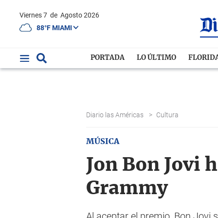
Viernes 7
de
Agosto 2026
88°F MIAMI
PORTADA
LO ÚLTIMO
FLORID
Diario las Américas
>
Cultura
MÚSICA
Jon Bon Jovi 
Grammy
Al aceptar el premio, Bon Jovi