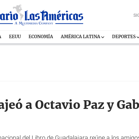
SI
A
EEUU
ECONOMÍA
AMÉRICA LATINA
DEPORTES
jeó a Octavio Paz y Gab
cional del Libro de Guadalajara reúne a los amigos