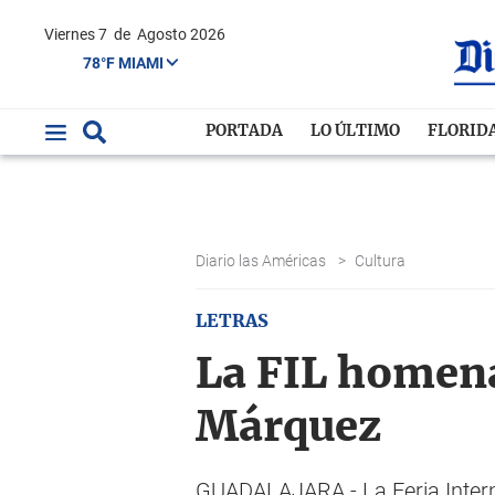
Viernes 7
de
Agosto 2026
78°F MIAMI
PORTADA
LO ÚLTIMO
FLORID
Diario las Américas
>
Cultura
LETRAS
La FIL homena
Márquez
GUADALAJARA.- La Feria Interna