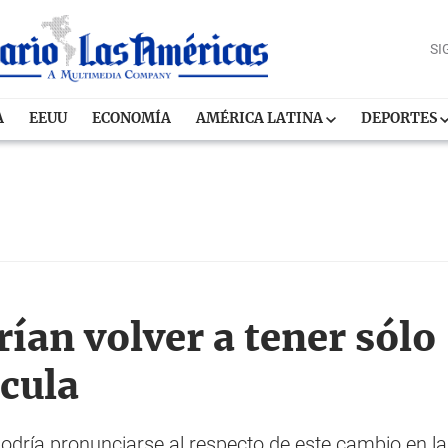
SI
A
EEUU
ECONOMÍA
AMÉRICA LATINA
DEPORTES
rían volver a tener sól
ícula
ía pronunciarse al respecto de este cambio en la 