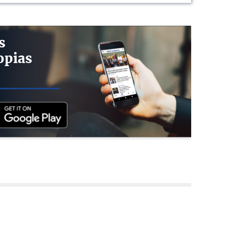
s
opias