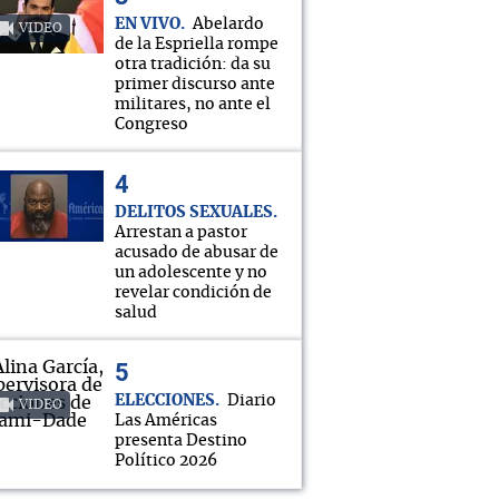
EN VIVO
Abelardo
VIDEO
de la Espriella rompe
otra tradición: da su
primer discurso ante
militares, no ante el
Congreso
DELITOS SEXUALES
Arrestan a pastor
acusado de abusar de
un adolescente y no
revelar condición de
salud
ELECCIONES
Diario
VIDEO
Las Américas
presenta Destino
Político 2026