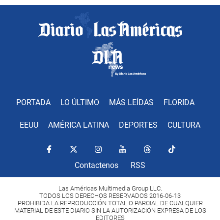
PORTADA
LO ÚLTIMO
MÁS LEÍDAS
FLORIDA
EEUU
AMÉRICA LATINA
DEPORTES
CULTURA
Contactenos
RSS
Las Américas Multimedia Group LLC.
TODOS LOS DERECHOS RESERVADOS 2016-06-13
PROHIBIDA LA REPRODUCCIÓN TOTAL O PARCIAL DE CUALQUIER
MATERIAL DE ESTE DIARIO SIN LA AUTORIZACIÓN EXPRESA DE LOS
EDITORES